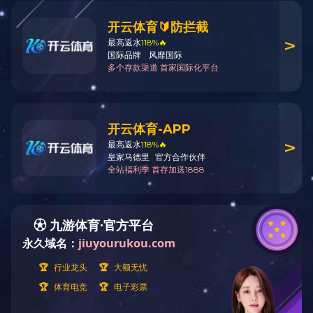
0532-55579106
地址：山东省青岛市崂山区株洲路20号海信创智谷B座1303
邮箱：18765911070@163.com
Copyright © 2022 米兰注册 All rights reserved 丨 鲁ICP备20008590
号-1 丨 技术支持：
新视点网络
开云链接官网_开云(中国)
|
MK体育·(国际)官方网站_mksport
|
乐鱼网页
版登录入口
|
九游电竞（NINE GAME）·官方网站
|
乐鱼注册
|
JIUYOU.COM·（中国区）官方网站
|
kaiyun
|
开云直播nba_开云（中国）
|
乐鱼官方站页面登录入口
|