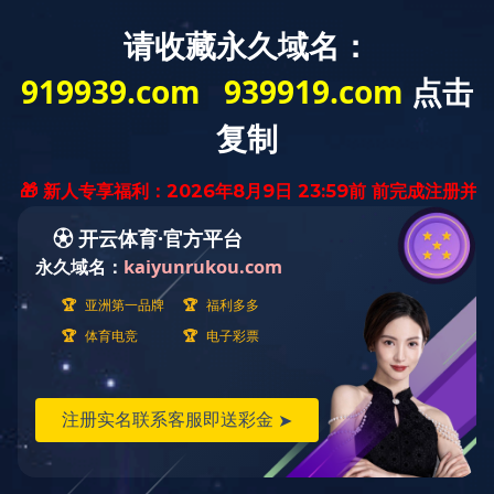
首页
米兰注册
我们的服务
我们的优势
新闻简讯
合作伙伴
米兰注册(中国)
新闻中心
培训交流
上一页
1
下一页